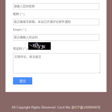
昵称 (
*
)
Email (
*
)
验证码 (
*
)
All Copyright Rights Reserved. Cecil.Wu
浙ICP备14009446号