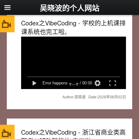
吴晓波的个人网站
Codex之VibeCoding - 学校的上机课排
课系统也完工啦
。
速度
洗脑
弹幕
Error happens ╥﹏╥
/
00:00
弹幕
Author:吴晓波 Date:2026年08月02日
Codex之VibeCoding - 浙江省商业类高