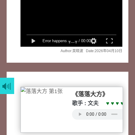
速度
洗脑
弹幕
Error happens ╥﹏╥
/
00:00
弹幕
Author:吴晓波 Date:2026年04月10日
《落落大方》
歌手 : 文夫
♥ ♥ ♥ ♥ ♥