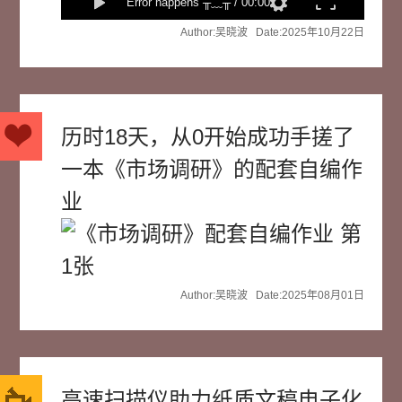
Error happens ╥﹏╥
/
00:00
弹幕
Author:吴晓波 Date:2025年10月22日
历时18天，从0开始成功手搓了
一本《市场调研》的配套自编作
业
Author:吴晓波 Date:2025年08月01日
高速扫描仪助力纸质文稿电子化