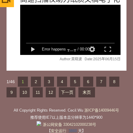
速度
洗脑
弹幕
Error happens ╥﹏╥
/
00:00
弹幕
Author:吴晓波 Date:2025年06月15日
1/46
1
2
3
4
5
6
7
8
9
10
11
12
下一页
末页
All Copyright Rights Reserved. Cecil.Wu
浙ICP备14009446号
推荐使用IE7以上版本且分辨率为1440*900
浙公网安备 33042102000238号
【
安全运行:
3860
天】