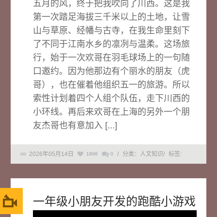
五月的风，终于把我吹向了川西。这是我
第一次踏足海拔三千米以上的土地，让雪
山与草原、经幡与古寺，在我生命里刻下
了不同于江南水乡的凛冽与温柔。这场旅
行，始于一次欢哥在羽毛球场上的一句随
口邀约。因为他那边有个丽水的朋友（虎
哥），也在催着他组织五一的旅游。所以
索性计划着四个人组个队伍，走下川西的
小环线。再后来欢哥在上海的另外一个朋
友杰哥也有意加入 [...]
2026年05月14日
/
分类：人文知识
/
标签:
1896
0
一年级小朋友开发的跑酷小游戏