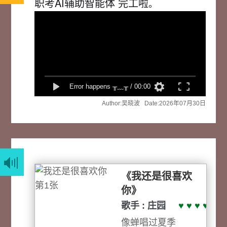
职考AI辅助智能体 完工啦
。
速度
洗脑
弹幕
Error happens ╥﹏╥
/
00:00
弹幕
Author:吴晓波 Date:2026年07月30日
《我还是很喜欢
你》
歌手 : 庄园
♥ ♥ ♥ ♥ ♥
像蝉唱过夏季