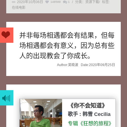
2020年10月06日
/
分类：资源下载
/
标签:
148589
1
在线电影
并非每场相遇都会有结果，但每
场相遇都会有意义，因为总有些
人的出现教会了你成长。
Author:吴晓波 Date:2020年09月25日
《你不会知道》
歌手 : 韩雪 Cecilia
♥ ♥ ♥
专辑《狂想的旅程》