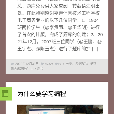
总，题库免费供大家查阅，转载请注明出
处。在此特别感谢嘉善信息技术工程学校
电子商务专业的以下几位同学：1、1904
班两位学生（@李贵雨、@王华明）进行
了首次的排版，完成了题库的创建；2、20
21年12月，2007班三位同学（@王鹏、@
王宇杰、@陈玉杰）进行了题库的扩 [...]
2020年12月31日
/
分类：各类教程
/
标签:
62300
0
网店运营推广
1+X证书
为什么要学习编程