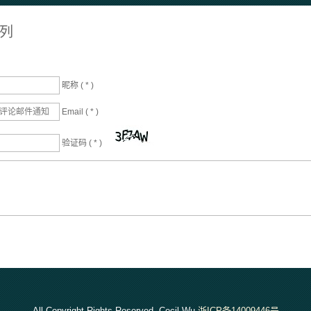
排列
昵称 (
*
)
Email (
*
)
验证码 (
*
)
All Copyright Rights Reserved. Cecil.Wu
浙ICP备14009446号