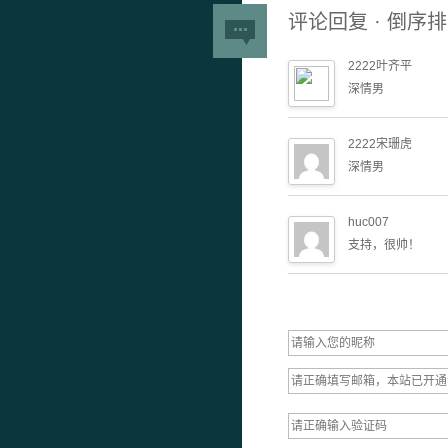
评论回复 · 倒序
2222叶齐平
深情男
2222宋珊虎
深情男
huc007
支持，很帅！