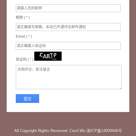
昵称 (
*
)
Email (
*
)
验证码 (
*
)
All Copyright Rights Reserved. Cecil.Wu
浙ICP备14009446号