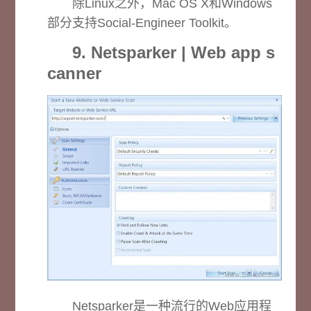
除Linux之外，Mac OS X和Windows
部分支持Social-Engineer Toolkit。
9. Netsparker | Web app s
canner
Netsparker是一种流行的Web应用程