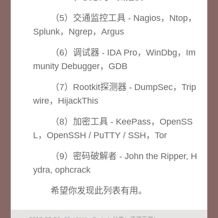
（5）交通监控工具 - Nagios，Ntop，
Splunk，Ngrep，Argus
（6）调试器 - IDA Pro，WinDbg，Im
munity Debugger，GDB
（7）Rootkit探测器 - DumpSec，Trip
wire，HijackThis
（8）加密工具 - KeePass，OpenSS
L，OpenSSH / PuTTY / SSH，Tor
（9）密码破解者 - John the Ripper, H
ydra, ophcrack
希望你发现此列表有用。