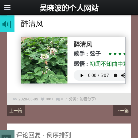
吴晓波的个人网站
醉清风
醉清风
歌手 : 弦子
♥ ♥ ♥ ♥ ♥
感悟 :
初闻不知曲中意，
2020-03-09
/
分类：影音分享
/
3811
0
上一篇
下一篇
评论回复 · 倒序排列